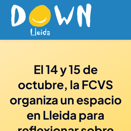
Saltar
al
contenido
El 14 y 15 de
octubre, la FCVS
organiza un espacio
en Lleida para
reflexionar sobre