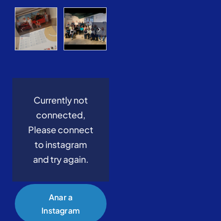
Currently not
connected,
Please connect
to instagram
and try again.
Anar a
Instagram