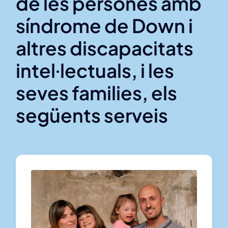
de les persones amb
Col·labora
síndrome de Down i
Publicacions
altres discapacitats
intel·lectuals, i les
Contacte
seves families, els
següents serveis