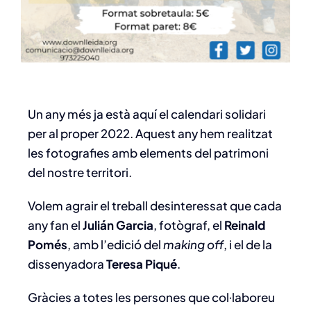
Un any més ja està aquí el calendari solidari
per al proper 2022. Aquest any hem realitzat
les fotografies amb elements del patrimoni
del nostre territori.
Volem agrair el treball desinteressat que cada
any fan el
Julián Garcia
, fotògraf, el
Reinald
Pomés
, amb l’edició del
making off
, i el de la
dissenyadora
Teresa Piqué
.
Gràcies a totes les persones que col·laboreu