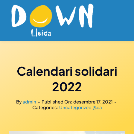
Skip
to
content
Calendari solidari
2022
By
admin
-
Published On: desembre 17, 2021
-
Categories:
Uncategorized @ca