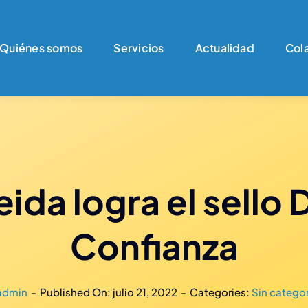
Quiénes somos
Servicios
Actualidad
Col
ida logra el sello
Confianza
admin
-
Published On: julio 21, 2022
-
Categories:
Sin categor