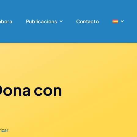
abora
Publicacions
Contacto
 Dona con
izar