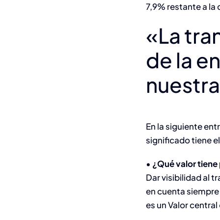
7,9% restante a la
«La tra
de la e
nuestra
En la siguiente ent
significado tiene el
•
¿Qué valor tiene 
Dar visibilidad al 
en cuenta siempre 
es un Valor central