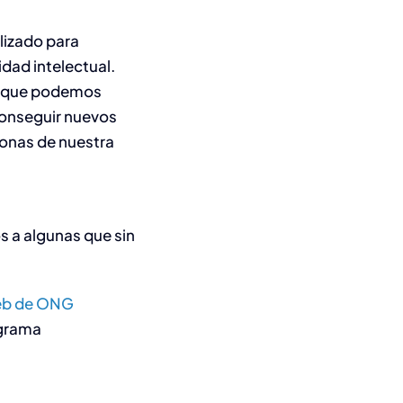
lizado para
dad intelectual.
as que podemos
 conseguir nuevos
sonas de nuestra
 a algunas que sin
eb de ONG
ograma