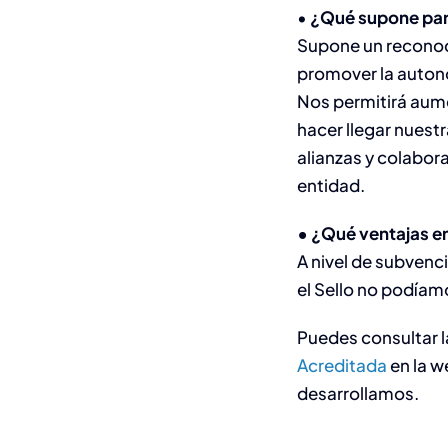
•
¿Qué supone para 
Supone un reconoci
promover la auton
Nos permitirá aum
hacer llegar nuestr
alianzas y colabo
entidad.
• ¿Qué ventajas en
A nivel de subven
el Sello no podíam
Puedes consultar l
Acreditada
en la w
desarrollamos.