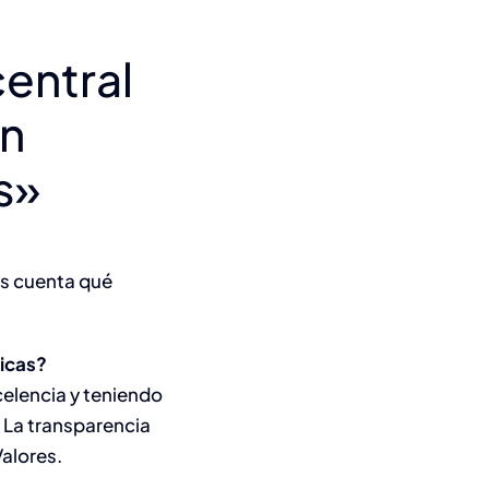
central
en
s»
os cuenta qué
ticas?
celencia y teniendo
 La transparencia
Valores.