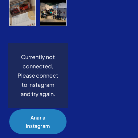
Currently not
connected,
Please connect
to instagram
and try again.
Anar a
Instagram