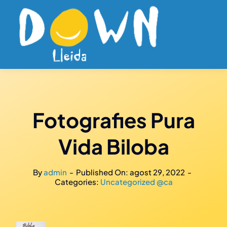
Skip
to
content
Fotografies Pura
Vida Biloba
By
admin
-
Published On: agost 29, 2022
-
Categories:
Uncategorized @ca