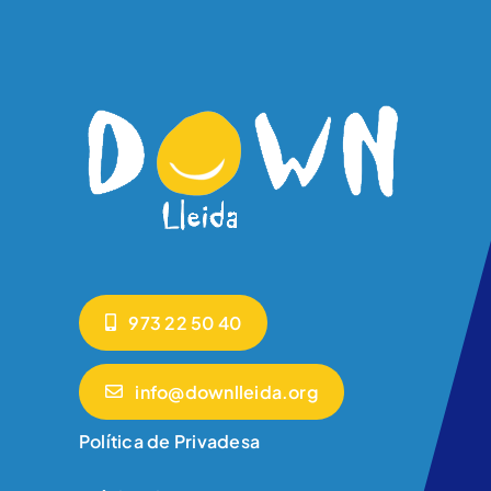
973 22 50 40
info@downlleida.org
Política de Privadesa