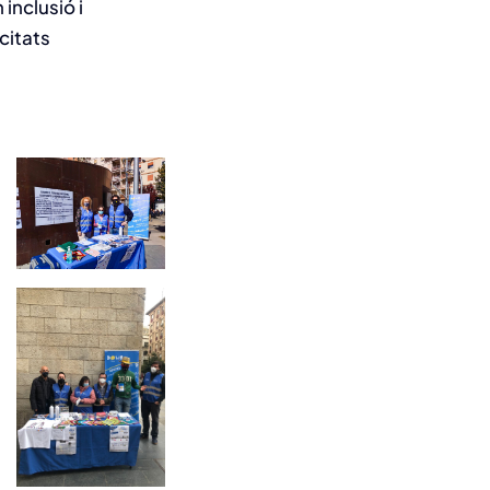
inclusió i
citats