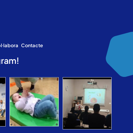
l·labora
Contacte
gram!