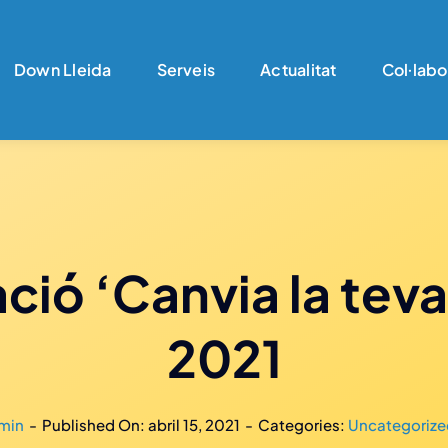
Down Lleida
Serveis
Actualitat
Col·labo
ció ‘Canvia la teva
2021
min
-
Published On: abril 15, 2021
-
Categories:
Uncategoriz