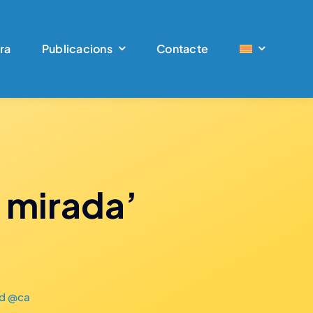
ra
Publicacions
Contacte
 mirada’
ed @ca