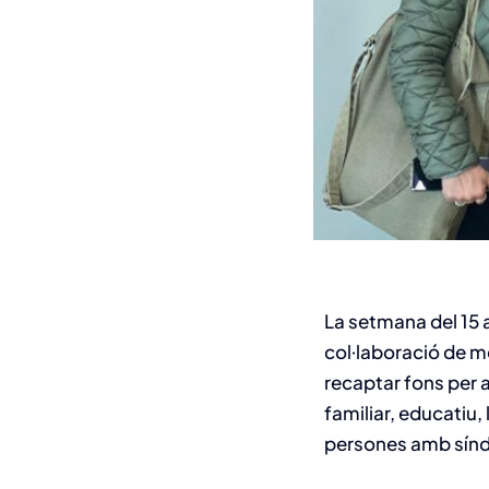
La setmana del 15 a
col·laboració de mé
recaptar fons per a
familiar, educatiu,
persones amb sín