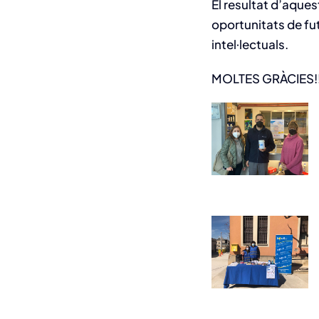
El resultat d’aques
oportunitats de fu
intel·lectuals.
MOLTES GRÀCIES!