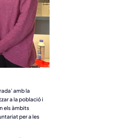
irada’ amb la
ar a la població i
en els àmbits
ntariat per a les