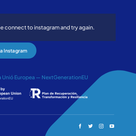
e connect to instagram and try again.
 a Instagram
la Unió Europea — NextGenerationEU