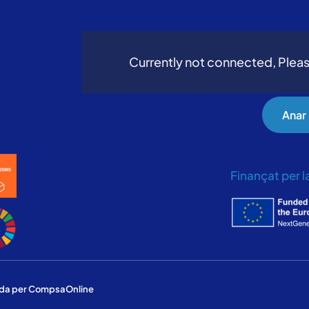
Currently not connected, Pleas
Anar
Finançat per 
pada per CompsaOnline