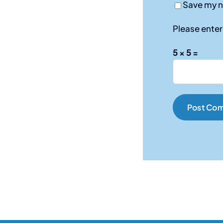
Save my n
Please enter 
5 × 5 =